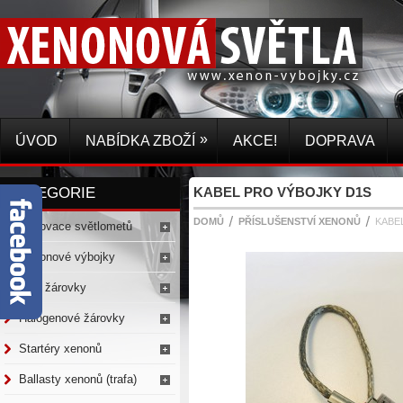
»
ÚVOD
NABÍDKA ZBOŽÍ
AKCE!
DOPRAVA
KATEGORIE
KABEL PRO VÝBOJKY D1S
DOMŮ
PŘÍSLUŠENSTVÍ XENONŮ
KABE
Renovace světlometů
Xenonové výbojky
LED žárovky
Halogenové žárovky
Startéry xenonů
Ballasty xenonů (trafa)