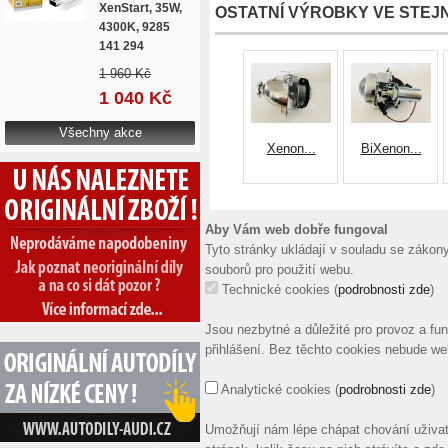
XenStart, 35W,
OSTATNÍ VÝROBKY VE STEJN
4300K, 9285
141 294
1 960 Kč
1 040 Kč
Všechny akce
Xenon...
BiXenon...
Aby Vám web dobře fungoval
Tyto stránky ukládají v souladu se záko
souborů pro použití webu.
Technické cookies
(
podrobnosti zde
)
Jsou nezbytné a důležité pro provoz a fu
přihlášení. Bez těchto cookies nebude we
Analytické cookies
(
podrobnosti zde
)
Umožňují nám lépe chápat chování uživate