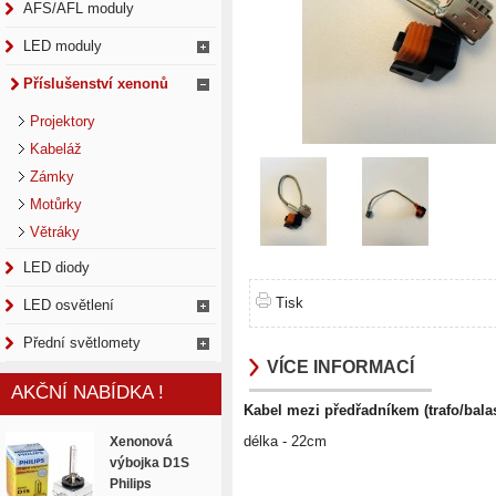
AFS/AFL moduly
LED moduly
Příslušenství xenonů
Projektory
Kabeláž
Zámky
Motůrky
Větráky
LED diody
Tisk
LED osvětlení
Přední světlomety
VÍCE INFORMACÍ
AKČNÍ NABÍDKA !
Kabel mezi předřadníkem (trafo/balas
délka - 22cm
Xenonová
výbojka D1S
Philips